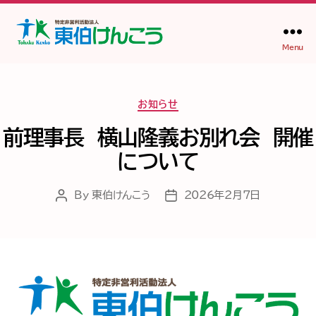
Menu
NPO
法
人
Categories
東
お知らせ
伯
前理事長 横山隆義お別れ会 開催
け
ん
について
こ
う
By
東伯けんこう
2026年2月7日
Post
Post
author
date