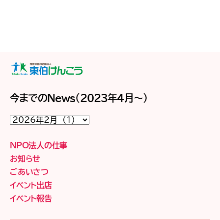
今までのNews（2023年4月～）
今
ま
で
の
NPO法人の仕事
News（2023
年
お知らせ
4
ごあいさつ
月
～）
イベント出店
イベント報告