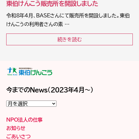
東伯けんこう販売所を開設しました
令和8年4月、BASEさんにて販売所を開設しました。東伯
けんこうの利用者さんの素 …
続きを読む
今までのNews（2023年4月～）
今
ま
で
の
NPO法人の仕事
News（2023
年
お知らせ
4
ごあいさつ
月