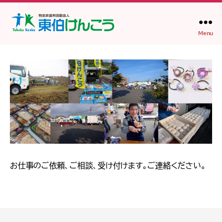
Menu
NPO
法
人
東
伯
け
ん
こ
う
お仕事のご依頼、ご相談、受け付けます。ご連絡ください。