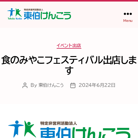
Menu
NPO
法
人
Categories
東
イベント出店
伯
食のみやこフェスティバル出店しま
け
ん
す
こ
う
By
東伯けんこう
2024年6月22日
Post
Post
author
date