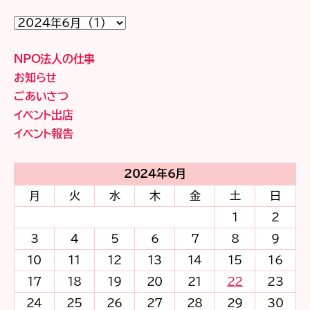
今
ま
で
の
NPO法人の仕事
News（2023
年
お知らせ
4
ごあいさつ
月
～）
イベント出店
イベント報告
2024年6月
月
火
水
木
金
土
日
1
2
3
4
5
6
7
8
9
10
11
12
13
14
15
16
17
18
19
20
21
22
23
24
25
26
27
28
29
30